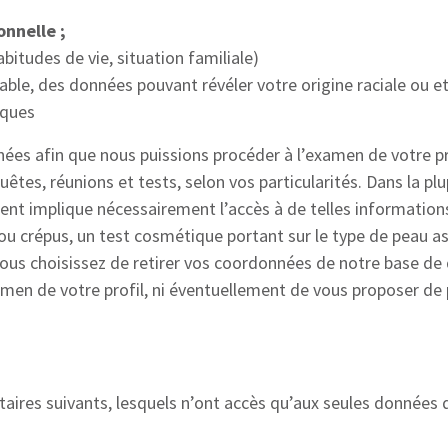
onnelle ;
abitudes de vie, situation familiale)
ble, des données pouvant révéler votre origine raciale ou e
iques
nnées afin que nous puissions procéder à l’examen de votre pr
êtes, réunions et tests, selon vos particularités. Dans la plu
ient implique nécessairement l’accès à de telles information
s ou crépus, un test cosmétique portant sur le type de peau as
vous choisissez de retirer vos coordonnées de notre base de
men de votre profil, ni éventuellement de vous proposer de p
taires suivants, lesquels n’ont accès qu’aux seules données q