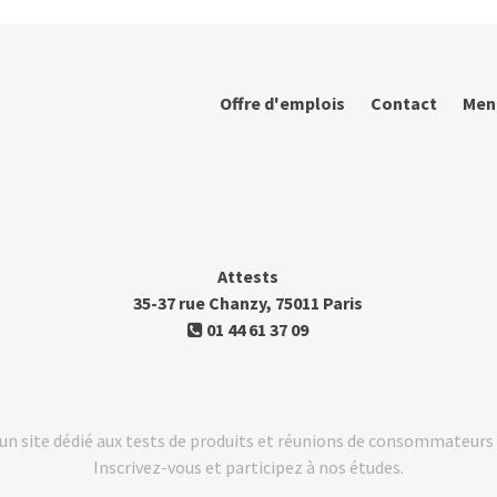
Offre d'emplois
Contact
Men
Attests
35-37 rue Chanzy, 75011 Paris
01 44 61 37 09
t un site dédié aux tests de produits et réunions de consommateu
Inscrivez-vous et participez à nos études.