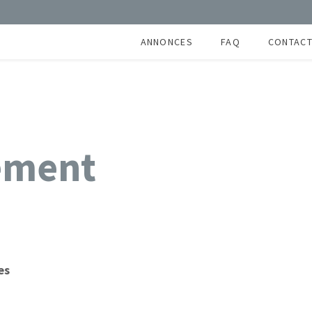
ANNONCES
FAQ
CONTAC
PARIS
PROVINCE
FRANCE ENTIÈRE
ement
es