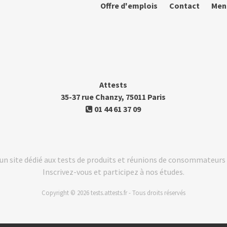
Offre d'emplois
Contact
Men
Attests
35-37 rue Chanzy, 75011 Paris
01 44 61 37 09
t un site dédié aux tests de produits et réunions de consommateu
Inscrivez-vous et participez à nos études.
Copyright © 2026 tests.attests.fr - Tous droits réservés