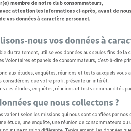
ur(e) membre de notre club consommateurs,
 avec attention les informations ci-après, avant de nou
 de vos données à caractère personnel.
ilisons-nous vos données à carac
ble du traitement, utilise vos données aux seules fins de la
es Volontaires et panels de consommateurs, c’est-à-dire pri
spond aux études, enquêtes, réunions et tests auxquels vous a
s considérons que votre profil présente un intérêt.
ans ces études, enquêtes, réunions et tests commandités par
 données que nous collectons ?
 varient selon les missions qui nous sont confiées par nos c
une étude, une enquête, une réunion de consommateurs ou u
 pour une mission différente. Typiquement, les données que 