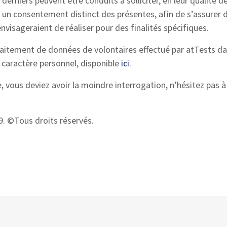
s derniers peuvent être conduits à solliciter, en leur qualité
un consentement distinct des présentes, afin de s’assurer d
visageraient de réaliser pour des finalités spécifiques.
raitement de données de volontaires effectué par atTests d
 caractère personnel, disponible
ici
.
e, vous deviez avoir la moindre interrogation, n’hésitez pas à
19. ©Tous droits réservés.